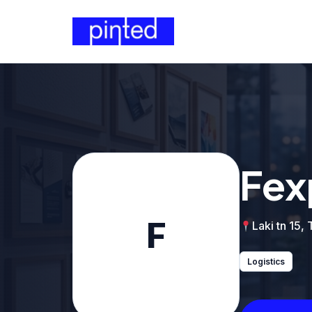
Fex
F
Laki tn 15, 
Logistics