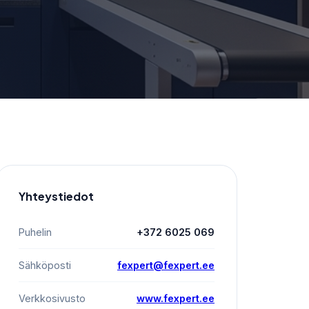
Yhteystiedot
Puhelin
+372 6025 069
Sähköposti
fexpert@fexpert.ee
Verkkosivusto
www.fexpert.ee