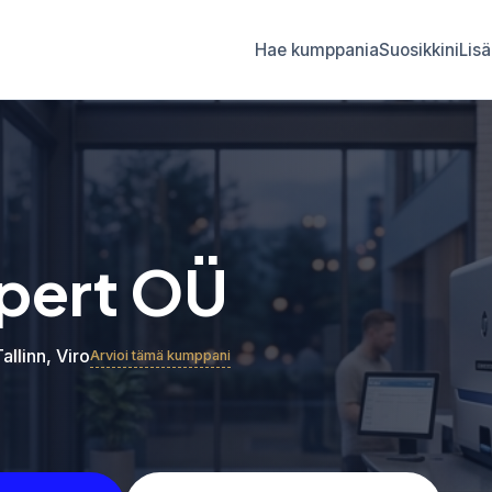
Hae kumppania
Suosikkini
Lisä
pert OÜ
Tallinn, Viro
Arvioi tämä kumppani