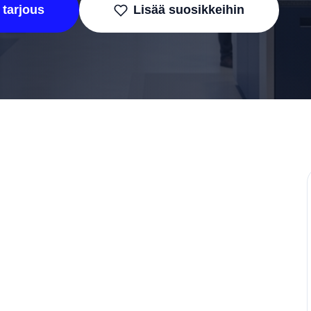
 tarjous
Lisää suosikkeihin