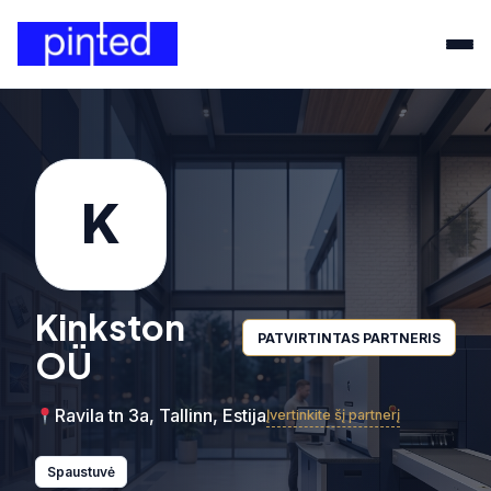
K
Kinkston
PATVIRTINTAS PARTNERIS
OÜ
Ravila tn 3a, Tallinn, Estija
Įvertinkite šį partnerį
Spaustuvė