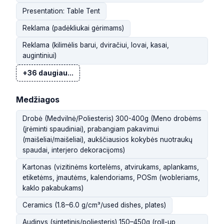
Presentation: Table Tent
Reklama (padėkliukai gėrimams)
Reklama (kilimėlis barui, dviračiui, lovai, kasai,
augintiniui)
+36 daugiau...
Medžiagos
Drobė (Medvilnė/Poliesteris) 300-400g (Meno drobėms
(įrėminti spaudiniai), prabangiam pakavimui
(maišeliai/maišeliai), aukščiausios kokybės nuotraukų
spaudai, interjero dekoracijoms)
Kartonas (vizitinėms kortelėms, atvirukams, aplankams,
etiketėms, įmautėms, kalendoriams, POSm (wobleriams,
kaklo pakabukams)
Ceramics (1.8–6.0 g/cm³/used dishes, plates)
Audinys (sintetinis/poliesteris) 150–450g (roll-up,