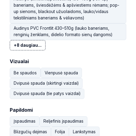
baneriams, šviesdėžėms & apšviestiems rėmams; pop-
up sienoms, blackout užuolaidoms, lauko/vidaus
tekstiliniams baneriams & vėliavoms)
Audinys PVC Frontlit 430–510g (lauko baneriams,
renginių ženklams, didelio formato sienų dangoms)
+8 daugiau...
Vizualai
Be spaudos
Vienpusė spauda
Dvipusė spauda (skirtingi vaizdai)
Dvipusė spauda (tie patys vaizdai)
Papildomi
Įspaudimas
Reljefinis įspaudimas
Blizgučių dėjimas
Folija
Lankstymas