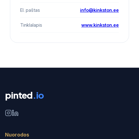
El. paštas
info@kinkston.ee
Tinklalapis
www.kinkston.ee
pinted
.io
Nuorodos