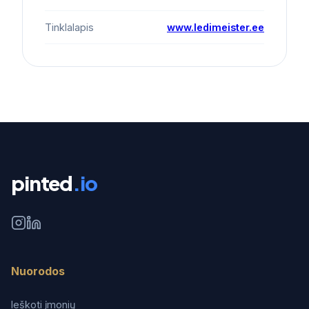
Tinklalapis
www.ledimeister.ee
pinted
.io
Nuorodos
Ieškoti įmonių