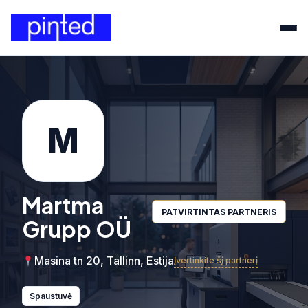
M
Martma
PATVIRTINTAS PARTNERIS
Grupp OÜ
Masina tn 20, Tallinn, Estija
Įvertinkite šį partnerį
Spaustuvė