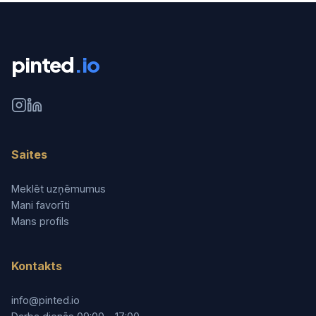
pinted
.io
Saites
Meklēt uzņēmumus
Mani favorīti
Mans profils
Kontakts
info@pinted.io