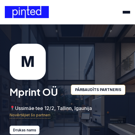
M
Mprint OÜ
PĀRBAUDĪTS PARTNERIS
Ussimäe tee 12/2, Tallinn, Igaunija
Novērtējiet šo partneri
Drukas nams