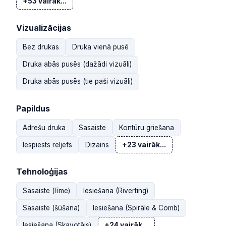
+53 vairāk...
Vizualizācijas
Bez drukas
Druka vienā pusē
Druka abās pusēs (dažādi vizuāli)
Druka abās pusēs (tie paši vizuāli)
Papildus
Adrešu druka
Sasaiste
Kontūru griešana
Iespiests reljefs
Dizains
+23 vairāk...
Tehnoloģijas
Sasaiste (līme)
Iesiešana (Riverting)
Sasaiste (šūšana)
Iesiešana (Spirāle & Comb)
Iesiešana (Skavotājs)
+24 vairāk...