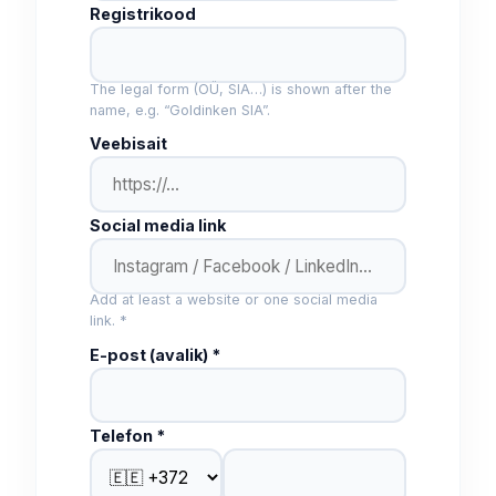
Registrikood
The legal form (OÜ, SIA…) is shown after the
name, e.g. “Goldinken SIA”.
Veebisait
Social media link
Add at least a website or one social media
link. *
E-post (avalik) *
Telefon *