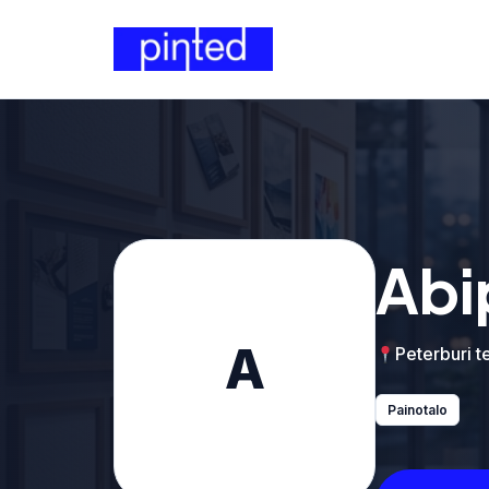
Abi
A
Peterburi t
Painotalo