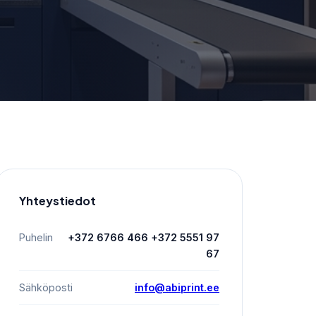
Yhteystiedot
Puhelin
+372 6766 466 +372 5551 97
67
Sähköposti
info@abiprint.ee