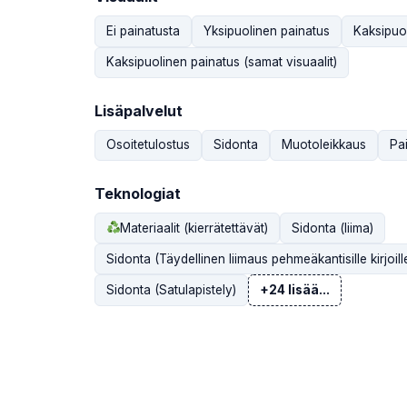
Ei painatusta
Yksipuolinen painatus
Kaksipuol
Kaksipuolinen painatus (samat visuaalit)
Lisäpalvelut
Osoitetulostus
Sidonta
Muotoleikkaus
Pa
Teknologiat
Materiaalit (kierrätettävät)
Sidonta (liima)
Sidonta (Täydellinen liimaus pehmeäkantisille kirjoille
Sidonta (Satulapistely)
+24 lisää...