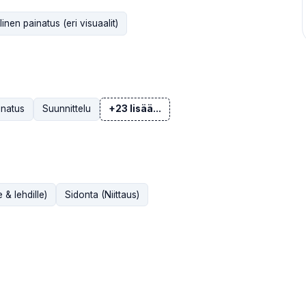
inen painatus (eri visuaalit)
inatus
Suunnittelu
+23 lisää...
 & lehdille)
Sidonta (Niittaus)