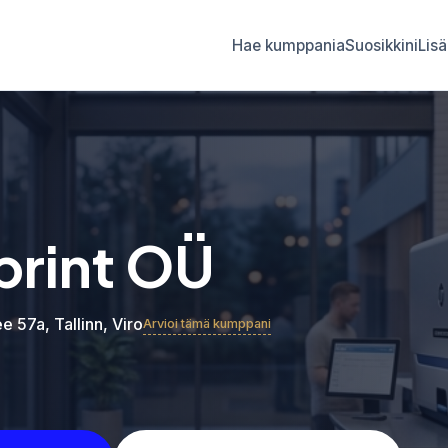
Hae kumppania
Suosikkini
Lisä
print OÜ
ee 57a, Tallinn, Viro
Arvioi tämä kumppani