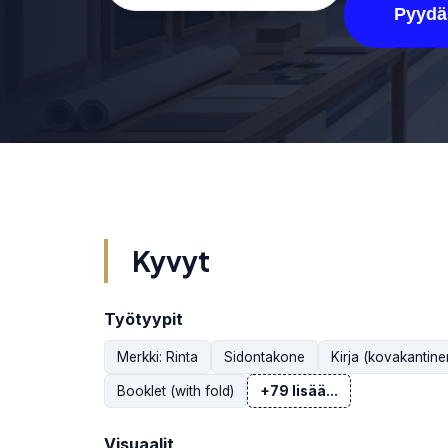
Pyydä
Kyvyt
Työtyypit
Merkki: Rinta
Sidontakone
Kirja (kovakantine
Booklet (with fold)
+79 lisää...
Visuaalit