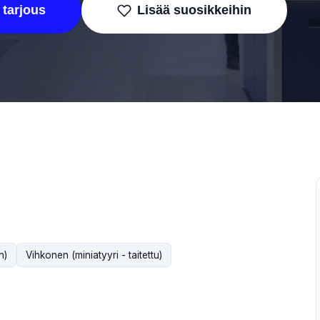
 tarjous
Lisää suosikkeihin
n)
Vihkonen (miniatyyri - taitettu)