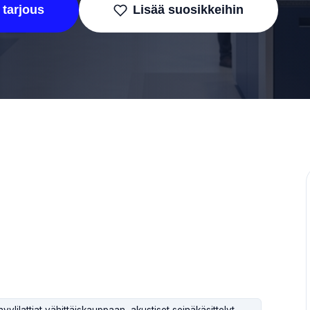
 tarjous
Lisää suosikkeihin
ylilattiat vähittäiskauppaan, akustiset seinäkäsittelyt,