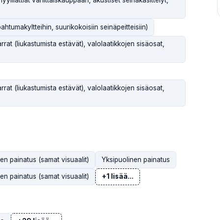
tumakyltteihin, suurikokoisiin seinäpeitteisiin)
arrat (liukastumista estävät), valolaatikkojen sisäosat,
arrat (liukastumista estävät), valolaatikkojen sisäosat,
en painatus (samat visuaalit)
Yksipuolinen painatus
en painatus (samat visuaalit)
+1 lisää...