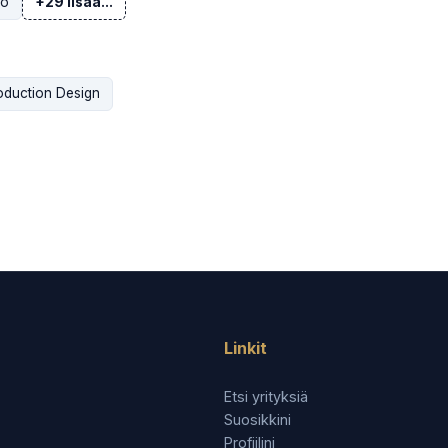
to
+29 lisää...
oduction Design
Linkit
Etsi yrityksiä
Suosikkini
Profiilini