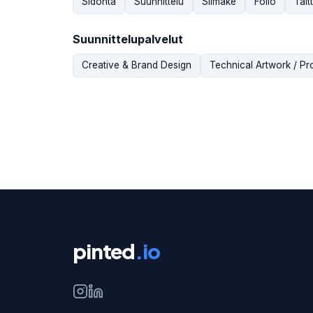
Sidonta
Suunnittelu
Silmäke
Folio
Tait
Suunnittelupalvelut
Creative & Brand Design
Technical Artwork / Pr
pinted
.io