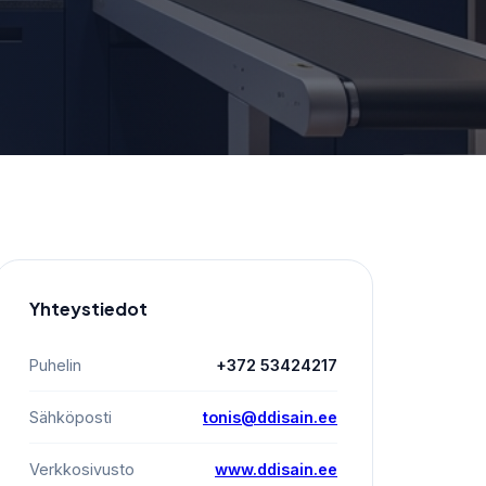
Yhteystiedot
Puhelin
+372 53424217
Sähköposti
tonis@ddisain.ee
Verkkosivusto
www.ddisain.ee