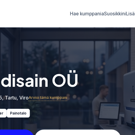
Hae kumppania
Suosikkini
Lisä
idisain OÜ
5, Tartu, Viro
Arvioi tämä kumppani
er
Painotalo