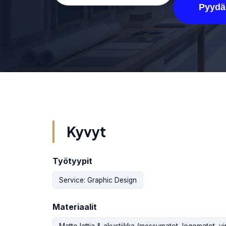
Pyydä
Kyvyt
Työtyypit
Service: Graphic Design
Materiaalit
Matto lattia & akustiikka (messumatot, logomatot, viny