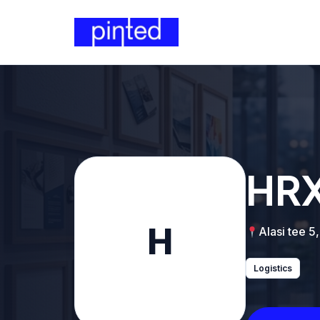
HRX
H
Alasi tee 5
Logistics