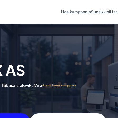
Hae kumppania
Suosikkini
Lisä
 AS
, Tabasalu alevik, Viro
Arvioi tämä kumppani