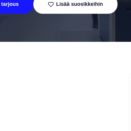
 tarjous
Lisää suosikkeihin