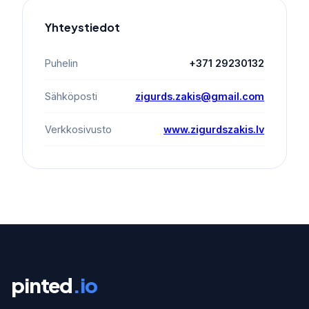
Yhteystiedot
Puhelin
+371 29230132
Sähköposti
zigurds.zakis@gmail.com
Verkkosivusto
www.zigurdszakis.lv
pinted
.io