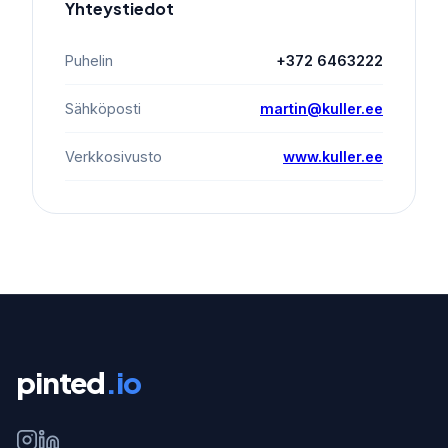
Yhteystiedot
Puhelin
+372 6463222
Sähköposti
martin@kuller.ee
Verkkosivusto
www.kuller.ee
pinted
.io