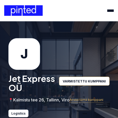
J
Jet Express
VARMISTETTU KUMPPANI
OÜ
Kalmistu tee 26, Tallinn, Viro
Arvioi tämä kumppani
Logistics