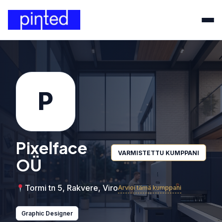
P
Pixelface
VARMISTETTU KUMPPANI
OÜ
Tormi tn 5, Rakvere, Viro
Arvioi tämä kumppani
Graphic Designer