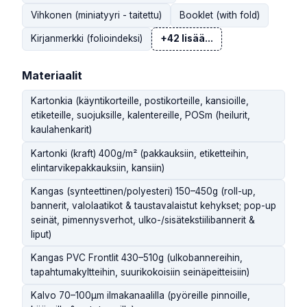
Vihkonen (miniatyyri - taitettu)
Booklet (with fold)
Kirjanmerkki (folioindeksi)
+42 lisää...
Materiaalit
Kartonkia (käyntikorteille, postikorteille, kansioille,
etiketeille, suojuksille, kalentereille, POSm (heilurit,
kaulahenkarit)
Kartonki (kraft) 400g/m² (pakkauksiin, etiketteihin,
elintarvikepakkauksiin, kansiin)
Kangas (synteettinen/polyesteri) 150–450g (roll-up,
bannerit, valolaatikot & taustavalaistut kehykset; pop-up
seinät, pimennysverhot, ulko-/sisätekstiilibannerit &
liput)
Kangas PVC Frontlit 430–510g (ulkobannereihin,
tapahtumakyltteihin, suurikokoisiin seinäpeitteisiin)
Kalvo 70–100µm ilmakanaalilla (pyöreille pinnoille,