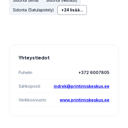
Sidonta (liima)
Sidonta (Niittaus)
Sidonta (Satulapistely)
+24 lisää...
Yhteystiedot
Puhelin
+372 6007805
Sähköposti
indrek@printimiskeskus.ee
Verkkosivusto
www.printimiskeskus.ee