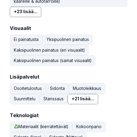
kääreille & autotarroille)
+23 lisää...
Visuaalit
Ei painatusta
Yksipuolinen painatus
Kaksipuolinen painatus (eri visuaalit)
Kaksipuolinen painatus (samat visuaalit)
Lisäpalvelut
Osoitetulostus
Sidonta
Muotoleikkaus
Suunnittelu
Stanssaus
+21 lisää...
Teknologiat
Materiaalit (kierrätettävät)
Kokoonpano