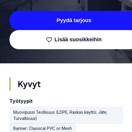
Pyydä tarjous
Lisää suosikkeihin
Kyvyt
Työtyypit
Muovipussi Teollisuus (LDPE; Raskas käyttö; Jäte;
Turvallisuus)
Banner: Classical PVC or Mesh