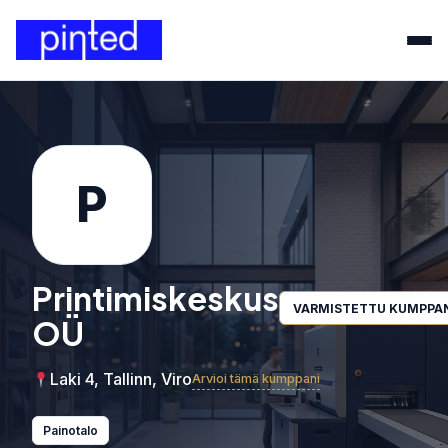
P
Printimiskeskus
VARMISTETTU KUMPPA
OÜ
Laki 4, Tallinn, Viro
Arvioi tämä kumppani
Painotalo