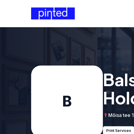
Bal
Hol
B
Mõisa tee 1
Print Services