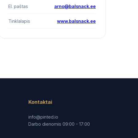
El. paštas
arno@balsnack.ee
Tinklalapis
www.balsnack.ee
Kontaktai
info@pinted.io
Darbo dienomis 09:00 - 17:00