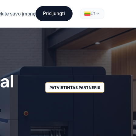
Prisijungti
ėkite savo įmonę
LT
al
PATVIRTINTAS PARTNERIS