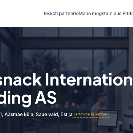
Ieškoti partnerio
Mano mėgstamiausi
Prid
snack Internation
ding AS
1, Ääsmäe küla, Saue vald, Estija
Įvertinkite šį partnerį