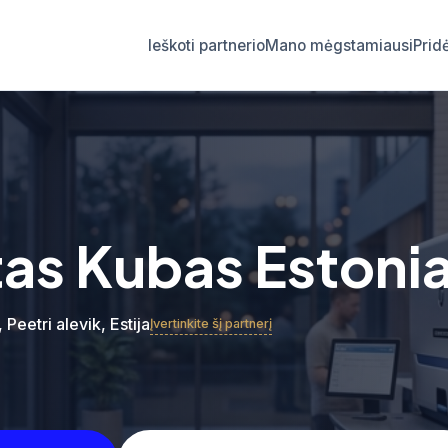
Ieškoti partnerio
Mano mėgstamiausi
Prid
tas Kubas Estoni
 Peetri alevik, Estija
Įvertinkite šį partnerį