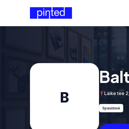
Bal
B
Läike tee 2,
Spaustuvė