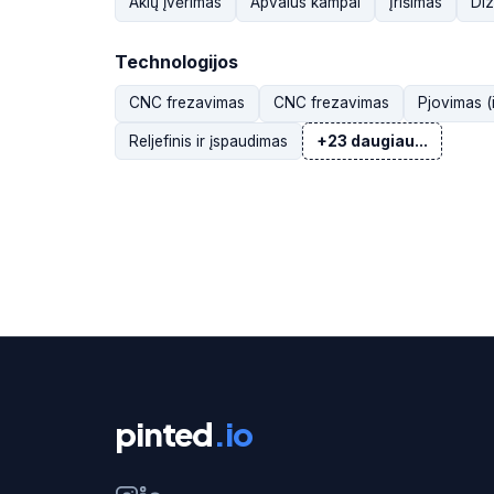
Akių įvėrimas
Apvalūs kampai
Įrišimas
Diz
Technologijos
CNC frezavimas
CNC frezavimas
Pjovimas (
Reljefinis ir įspaudimas
+23 daugiau...
pinted
.io