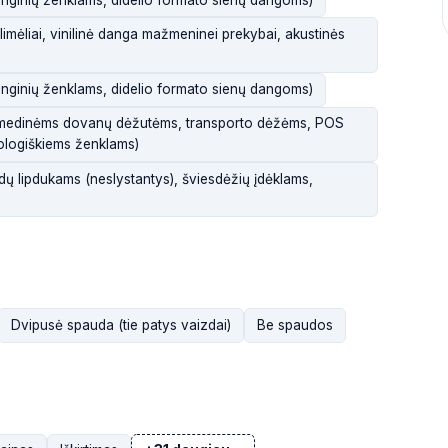
kilimėliai, vinilinė danga mažmeninei prekybai, akustinės
enginių ženklams, didelio formato sienų dangoms)
 medinėms dovanų dėžutėms, transporto dėžėms, POS
ologiškiems ženklams)
indų lipdukams (neslystantys), šviesdėžių įdėklams,
Dvipusė spauda (tie patys vaizdai)
Be spaudos