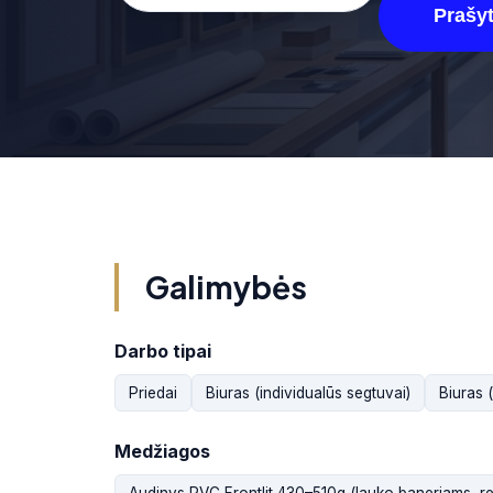
Prašyt
Galimybės
Darbo tipai
Priedai
Biuras (individualūs segtuvai)
Biuras 
Medžiagos
Audinys PVC Frontlit 430–510g (lauko baneriams, r