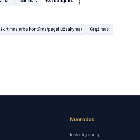
ainas
Iškirtimas
+31 daugiau...
iškirtimas arba kontūras/pagal užsakymą)
Gręžimas
Nuorodos
Ieškoti įmonių