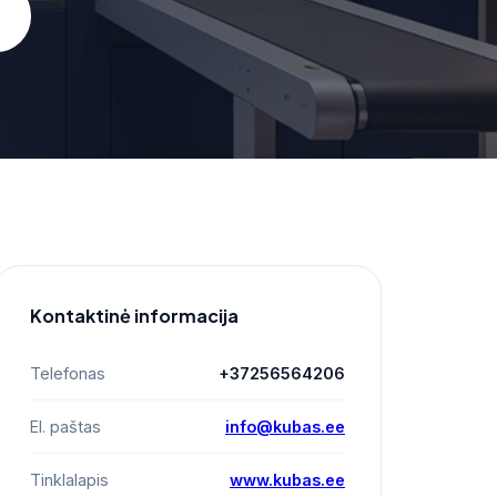
Kontaktinė informacija
Telefonas
+37256564206
El. paštas
info@kubas.ee
Tinklalapis
www.kubas.ee