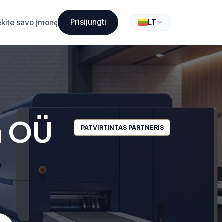
Prisijungti
ėkite savo įmonę
LT
a OÜ
PATVIRTINTAS PARTNERIS