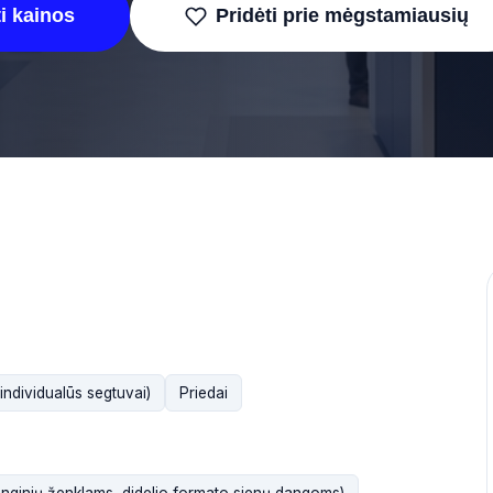
i kainos
Pridėti prie mėgstamiausių
(individualūs segtuvai)
Priedai
enginių ženklams, didelio formato sienų dangoms)