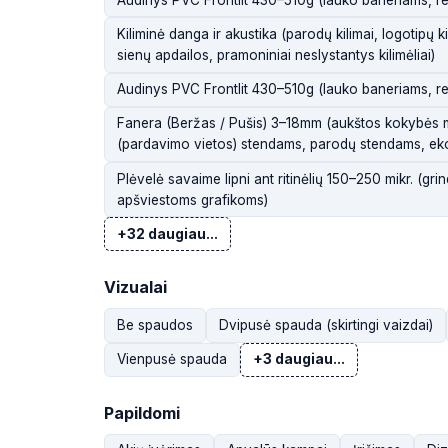
Kiliminė danga ir akustika (parodų kilimai, logotipų 
sienų apdailos, pramoniniai neslystantys kilimėliai)
Audinys PVC Frontlit 430–510g (lauko baneriams, r
Fanera (Beržas / Pušis) 3–18mm (aukštos kokybės
(pardavimo vietos) stendams, parodų stendams, ek
Plėvelė savaime lipni ant ritinėlių 150–250 mikr. (gr
apšviestoms grafikoms)
+32 daugiau...
Vizualai
Be spaudos
Dvipusė spauda (skirtingi vaizdai)
Vienpusė spauda
+3 daugiau...
Papildomi