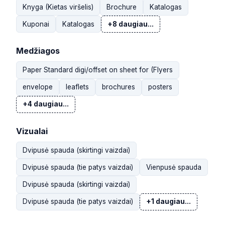
Knyga (Kietas viršelis)
Brochure
Katalogas
Kuponai
Katalogas
+8 daugiau...
Medžiagos
Paper Standard digi/offset on sheet for (Flyers
envelope
leaflets
brochures
posters
+4 daugiau...
Vizualai
Dvipusė spauda (skirtingi vaizdai)
Dvipusė spauda (tie patys vaizdai)
Vienpusė spauda
Dvipusė spauda (skirtingi vaizdai)
Dvipusė spauda (tie patys vaizdai)
+1 daugiau...