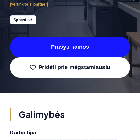
Įvertinkite šį partnerį
Spaustuvė
Prašyti kainos
Pridėti prie mėgstamiausių
Galimybės
Darbo tipai