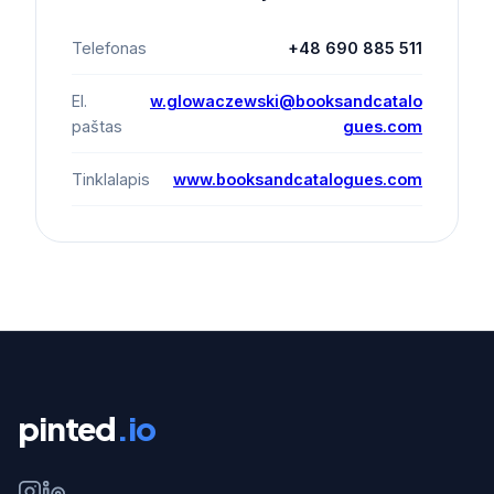
Telefonas
+48 690 885 511
El.
w.glowaczewski@booksandcatalo
paštas
gues.com
Tinklalapis
www.booksandcatalogues.com
pinted
.io