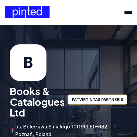
B
Books &
Catalogues
PATVIRTINTAS PARTNERIS
Ltd
os. Bolesława Śmiałego 10G/63 60-682,
Poznań, Poland