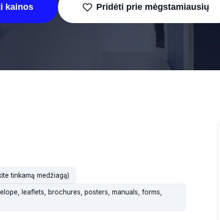
i kainos
Pridėti prie mėgstamiausių
ykite tinkamą medžiagą)
elope, leaflets, brochures, posters, manuals, forms,