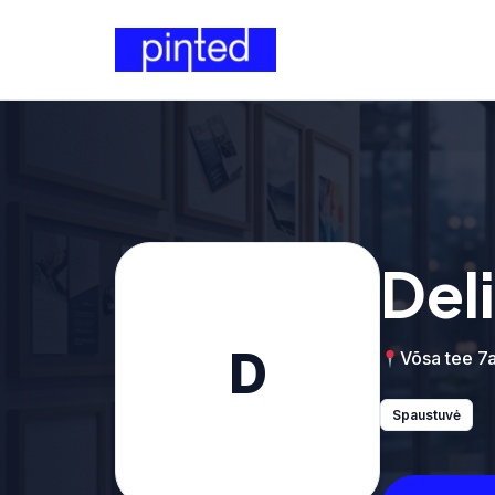
Del
D
Võsa tee 7a,
Spaustuvė