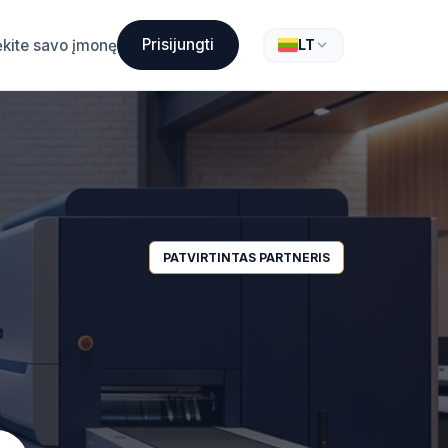
Prisijungti
ėkite savo įmonę
LT
PATVIRTINTAS PARTNERIS