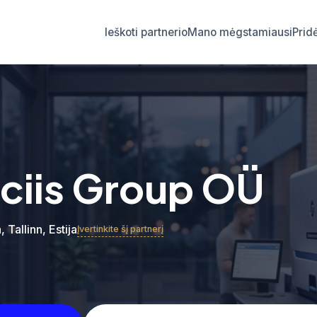
Ieškoti partnerio
Mano mėgstamiausi
Prid
iciis Group OÜ
 Tallinn, Estija
Įvertinkite šį partnerį