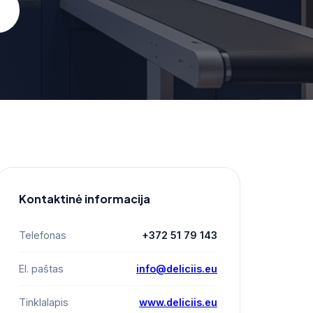
Kontaktinė informacija
Telefonas
+372 51 79 143
El. paštas
info@deliciis.eu
Tinklalapis
www.deliciis.eu