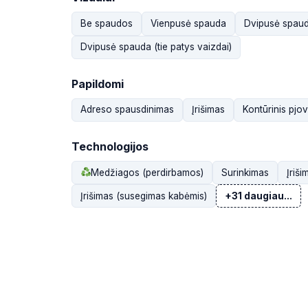
Be spaudos
Vienpusė spauda
Dvipusė spauda
Dvipusė spauda (tie patys vaizdai)
Papildomi
Adreso spausdinimas
Įrišimas
Kontūrinis pjo
Technologijos
Medžiagos (perdirbamos)
Surinkimas
Įriši
Įrišimas (susegimas kabėmis)
+31 daugiau...