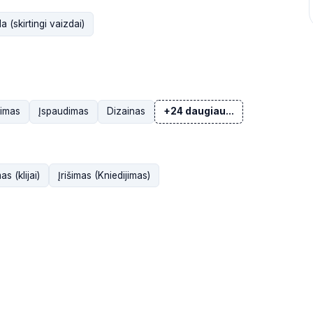
 (skirtingi vaizdai)
vimas
Įspaudimas
Dizainas
+24 daugiau...
mas (klijai)
Įrišimas (Kniedijimas)