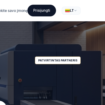
Prisijungti
ėkite savo įmonę
LT
PATVIRTINTAS PARTNERIS