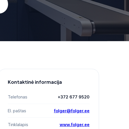
Kontaktinė informacija
Telefonas
+372 677 9520
El. paštas
folger@folger.ee
Tinklalapis
www.folger.ee