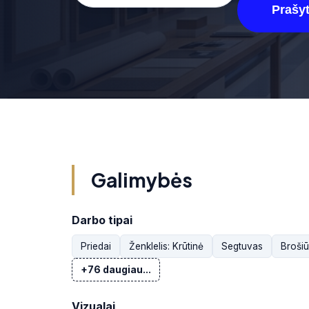
Prašyt
Galimybės
Darbo tipai
Priedai
Ženklelis: Krūtinė
Segtuvas
Brošiū
+76 daugiau...
Vizualai