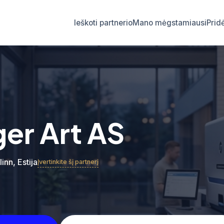
Ieškoti partnerio
Mano mėgstamiausi
Prid
ger Art AS
linn, Estija
Įvertinkite šį partnerį