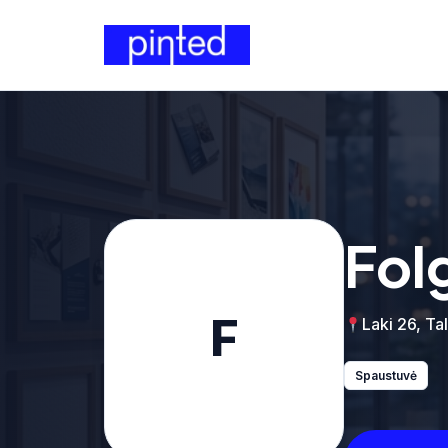
Fol
F
Laki 26, Tal
Spaustuvė