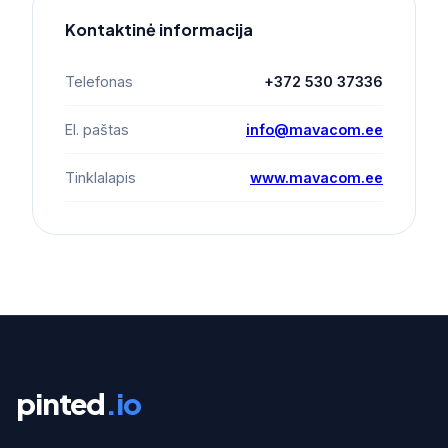
Kontaktinė informacija
Telefonas
+372 530 37336
El. paštas
info@mavacom.ee
Tinklalapis
www.mavacom.ee
pinted
.io