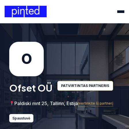
O
Ofset OÜ
PATVIRTINTAS PARTNERIS
Paldiski mnt 25, Tallinn, Estija
Įvertinkite šį partnerį
Spaustuvė