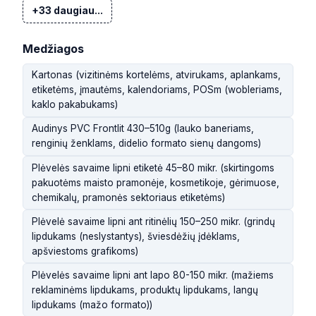
+33 daugiau...
Medžiagos
Kartonas (vizitinėms kortelėms, atvirukams, aplankams,
etiketėms, įmautėms, kalendoriams, POSm (wobleriams,
kaklo pakabukams)
Audinys PVC Frontlit 430–510g (lauko baneriams,
renginių ženklams, didelio formato sienų dangoms)
Plėvelės savaime lipni etiketė 45–80 mikr. (skirtingoms
pakuotėms maisto pramonėje, kosmetikoje, gėrimuose,
chemikalų, pramonės sektoriaus etiketėms)
Plėvelė savaime lipni ant ritinėlių 150–250 mikr. (grindų
lipdukams (neslystantys), šviesdėžių įdėklams,
apšviestoms grafikoms)
Plėvelės savaime lipni ant lapo 80-150 mikr. (mažiems
reklaminėms lipdukams, produktų lipdukams, langų
lipdukams (mažo formato))