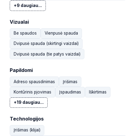
+9 daugiau...
Vizualai
Be spaudos
Vienpusė spauda
Dvipusė spauda (skirtingi vaizdai)
Dvipusė spauda (tie patys vaizdai)
Papildomi
Adreso spausdinimas
Įrišimas
Kontūrinis pjovimas
Įspaudimas
Iškirtimas
+19 daugiau...
Technologijos
Įrišimas (klijai)