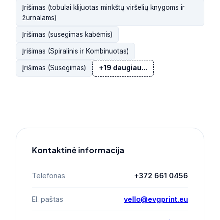
Įrišimas (tobulai klijuotas minkštų viršelių knygoms ir
žurnalams)
Įrišimas (susegimas kabėmis)
Įrišimas (Spiralinis ir Kombinuotas)
Įrišimas (Susegimas)
+19 daugiau...
Kontaktinė informacija
Telefonas
+372 661 0456
El. paštas
vello@evgprint.eu