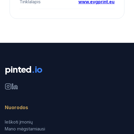
Tinklalapis
www.evgprint.eu
pinted
.io
Nuorodos
Ieškoti įmonių
Mano mėgstamiausi