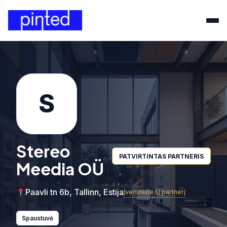
S
Stereo
PATVIRTINTAS PARTNERIS
Meedia OÜ
Paavli tn 6b, Tallinn, Estija
Įvertinkite šį partnerį
Spaustuvė