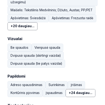
užsegimu)
Maišelis: Tekstilinis Medvilninis; Džiuto, Austas; PP/PET
Apšvietimas: Šviesdėžė
Apšvietimas: Frezuota raidė
+20 daugiau...
Vizualai
Be spaudos
Vienpusė spauda
Dvipusė spauda (skirtingi vaizdai)
Dvipusė spauda (tie patys vaizdai)
Papildomi
Adreso spausdinimas
Surinkimas
Įrišimas
Kontūrinis pjovimas
Įspaudimas
+24 daugiau...