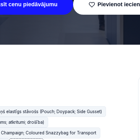
asīt cenu piedāvājumu
Pievienot iecie
iņš elastīgs stāvošs (Pouch; Doypack; Side Gusset)
s; atkritumi; drošība)
& Champaign; Coloured Snazzybag for Transport