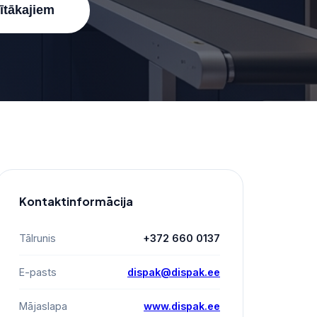
nītākajiem
Kontaktinformācija
Tālrunis
+372 660 0137
E-pasts
dispak@dispak.ee
Mājaslapa
www.dispak.ee