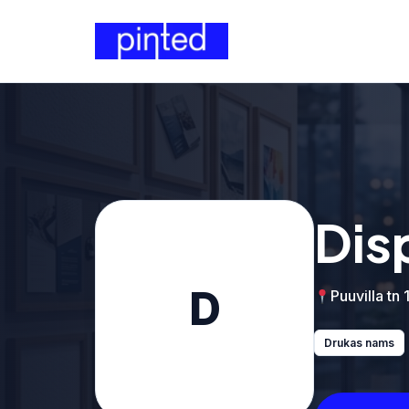
Dis
D
Puuvilla tn 
Drukas nams