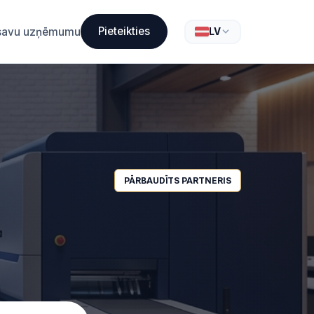
Pieteikties
t savu uzņēmumu
LV
PĀRBAUDĪTS PARTNERIS