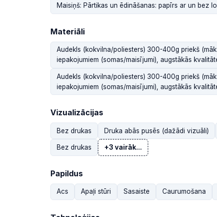
Maisiņš: Pārtikas un ēdināšanas: papīrs ar un bez l
Materiāli
Audekls (kokvilna/poliesters) 300-400g priekš (māk
iepakojumiem (somas/maisījumi), augstākās kvalitāte
Audekls (kokvilna/poliesters) 300-400g priekš (māk
iepakojumiem (somas/maisījumi), augstākās kvalitāte
Vizualizācijas
Bez drukas
Druka abās pusēs (dažādi vizuāli)
Bez drukas
+3 vairāk...
Papildus
Acs
Apaļi stūri
Sasaiste
Caurumošana