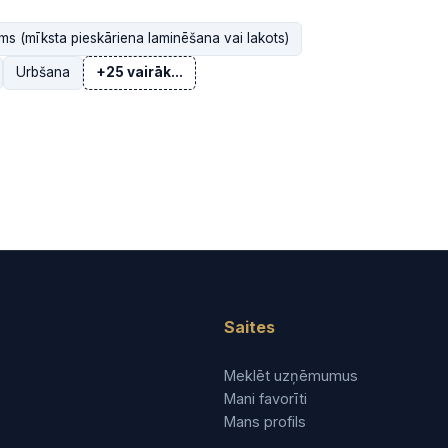
ms (mīksta pieskāriena laminēšana vai lakots)
Urbšana
+25 vairāk...
Saites
Meklēt uzņēmumus
Mani favorīti
Mans profils