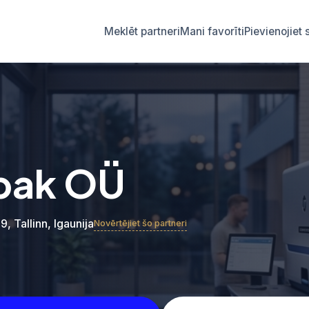
Meklēt partneri
Mani favorīti
Pievienojie
pak OÜ
19, Tallinn, Igaunija
Novērtējiet šo partneri