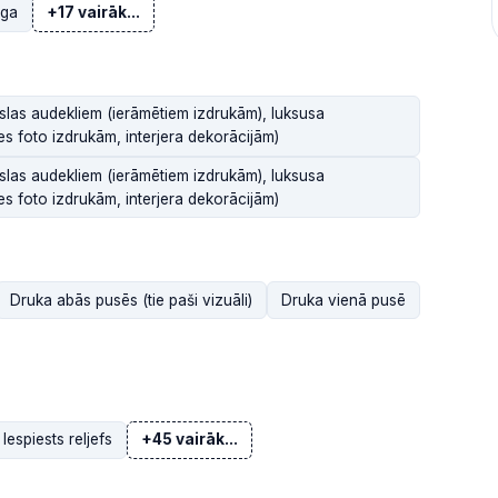
oga
+17 vairāk...
slas audekliem (ierāmētiem izdrukām), luksusa
s foto izdrukām, interjera dekorācijām)
slas audekliem (ierāmētiem izdrukām), luksusa
s foto izdrukām, interjera dekorācijām)
Druka abās pusēs (tie paši vizuāli)
Druka vienā pusē
Iespiests reljefs
+45 vairāk...