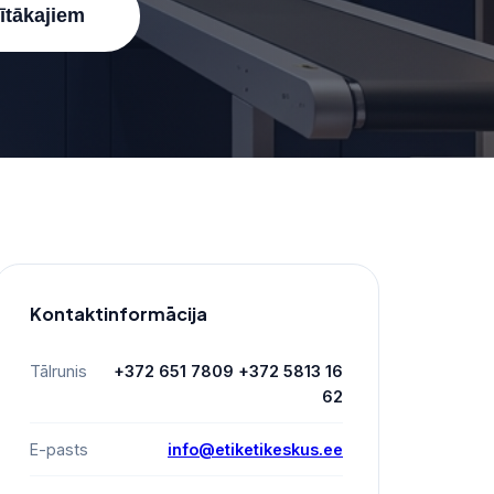
nītākajiem
Kontaktinformācija
Tālrunis
+372 651 7809 +372 5813 16
62
E-pasts
info@etiketikeskus.ee