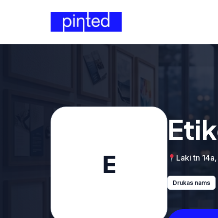
Eti
E
Laki tn 14a,
Drukas nams