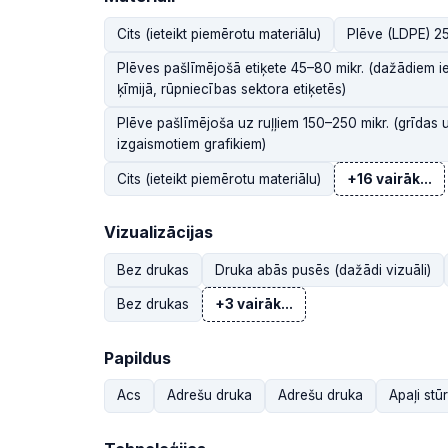
Cits (ieteikt piemērotu materiālu)
Plēve (LDPE) 25
Plēves pašlīmējošā etiķete 45–80 mikr. (dažādiem i
ķīmijā, rūpniecības sektora etiķetēs)
Plēve pašlīmējoša uz ruļļiem 150–250 mikr. (grīdas 
izgaismotiem grafikiem)
Cits (ieteikt piemērotu materiālu)
+16 vairāk...
Vizualizācijas
Bez drukas
Druka abās pusēs (dažādi vizuāli)
Bez drukas
+3 vairāk...
Papildus
Acs
Adrešu druka
Adrešu druka
Apaļi stūr