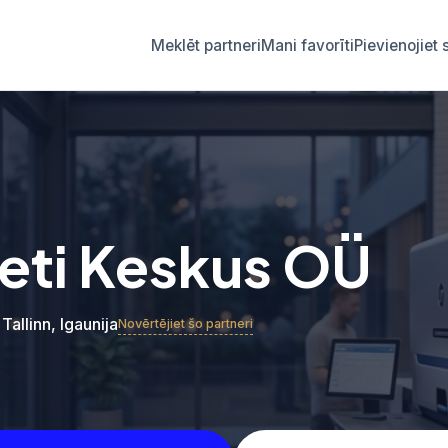
Meklēt partneri
Mani favorīti
Pievienojie
keti Keskus OÜ
 Tallinn, Igaunija
Novērtējiet šo partneri