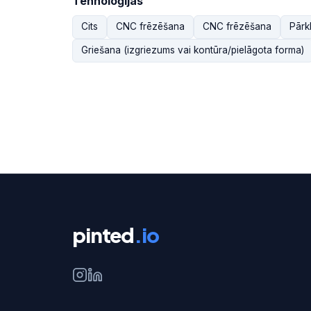
Tehnoloģijas
Cits
CNC frēzēšana
CNC frēzēšana
Pārk
Griešana (izgriezums vai kontūra/pielāgota forma)
pinted
.io