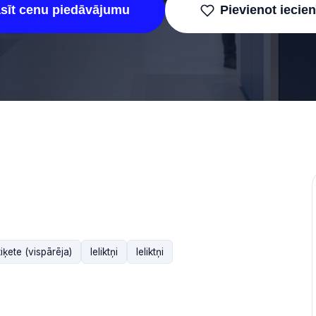
asīt cenu piedāvājumu
Pievienot iecie
tiķete (vispārēja)
Ieliktņi
Ieliktņi