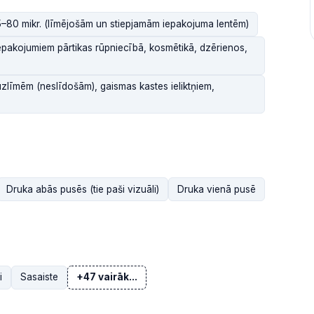
–80 mikr. (līmējošām un stiepjamām iepakojuma lentēm)
epakojumiem pārtikas rūpniecībā, kosmētikā, dzērienos,
uzlīmēm (neslīdošām), gaismas kastes ieliktņiem,
Druka abās pusēs (tie paši vizuāli)
Druka vienā pusē
i
Sasaiste
+47 vairāk...