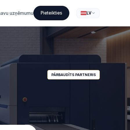
Pieteikties
t savu uzņēmumu
LV
PĀRBAUDĪTS PARTNERIS