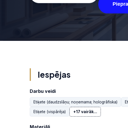
Piepr
Iespējas
Darbu veidi
Etiķete (daudzslāņu; noņemama; hologrāfiska)
E
Etiķete (vispārēja)
+17 vairāk...
Materiāli