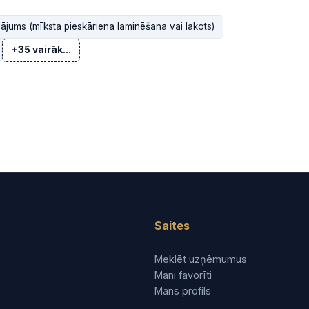
lājums (mīksta pieskāriena laminēšana vai lakots)
+35 vairāk...
Saites
Meklēt uzņēmumus
Mani favorīti
Mans profils