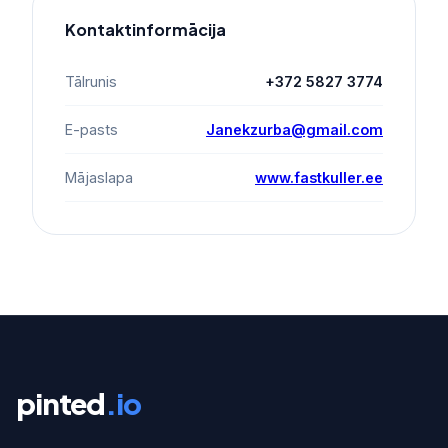
Kontaktinformācija
Tālrunis
+372 5827 3774
E-pasts
Janekzurba@gmail.com
Mājaslapa
www.fastkuller.ee
pinted
.io