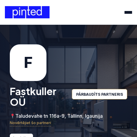
F
Fastkuller
PĀRBAUDĪTS PARTNERIS
OÜ
Taludevahe tn 116a-9, Tallinn, Igaunija
Novērtējiet šo partneri