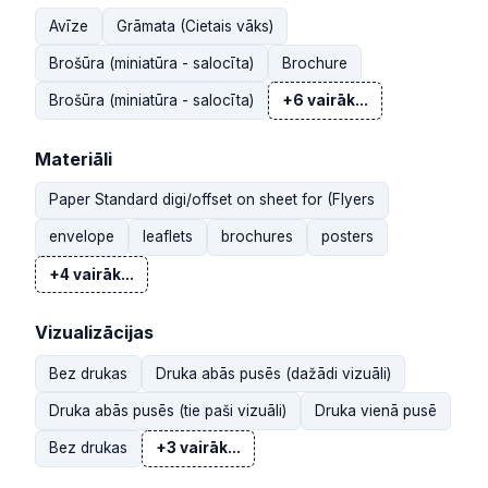
Avīze
Grāmata (Cietais vāks)
Brošūra (miniatūra - salocīta)
Brochure
Brošūra (miniatūra - salocīta)
+6 vairāk...
Materiāli
Paper Standard digi/offset on sheet for (Flyers
envelope
leaflets
brochures
posters
+4 vairāk...
Vizualizācijas
Bez drukas
Druka abās pusēs (dažādi vizuāli)
Druka abās pusēs (tie paši vizuāli)
Druka vienā pusē
Bez drukas
+3 vairāk...