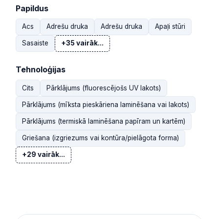
Papildus
Acs
Adrešu druka
Adrešu druka
Apaļi stūri
Sasaiste
+35 vairāk...
Tehnoloģijas
Cits
Pārklājums (fluorescējošs UV lakots)
Pārklājums (mīksta pieskāriena laminēšana vai lakots)
Pārklājums (termiskā laminēšana papīram un kartēm)
Griešana (izgriezums vai kontūra/pielāgota forma)
+29 vairāk...