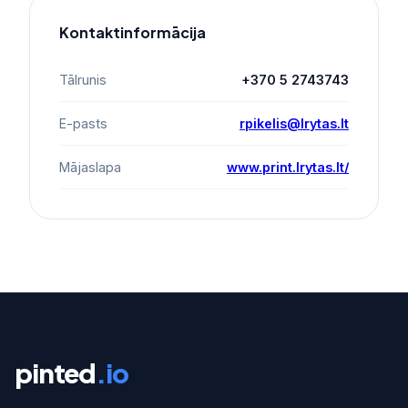
Kontaktinformācija
Tālrunis
+370 5 2743743
E-pasts
rpikelis@lrytas.lt
Mājaslapa
www.print.lrytas.lt/
pinted
.io