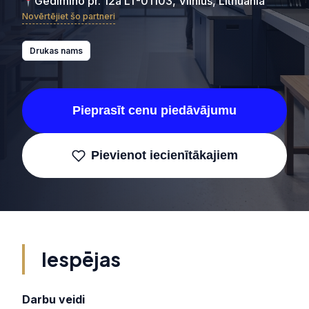
Gedimino pr. 12a LT-01103, Vilnius, Lithuania
Novērtējiet šo partneri
Drukas nams
Pieprasīt cenu piedāvājumu
Pievienot iecienītākajiem
Iespējas
Darbu veidi