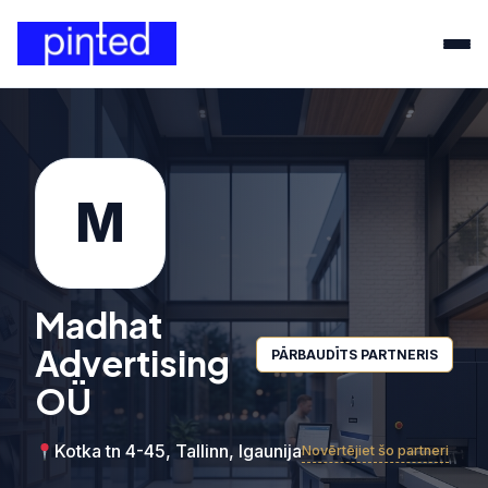
M
Madhat
Advertising
PĀRBAUDĪTS PARTNERIS
OÜ
Kotka tn 4-45, Tallinn, Igaunija
Novērtējiet šo partneri