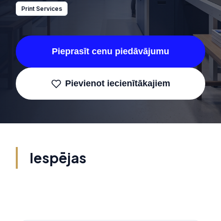
Print Services
Pieprasīt cenu piedāvājumu
Pievienot iecienītākajiem
Iespējas