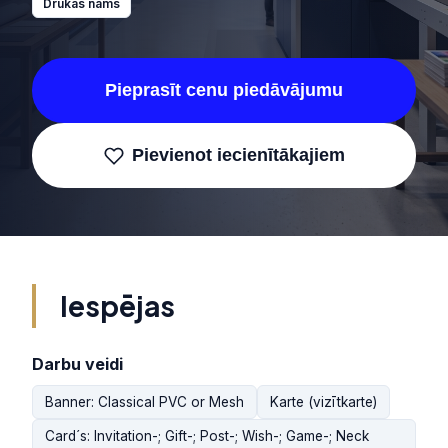
Drukas nams
Pieprasīt cenu piedāvājumu
Pievienot iecienītākajiem
Iespējas
Darbu veidi
Banner: Classical PVC or Mesh
Karte (vizītkarte)
Card´s: Invitation-; Gift-; Post-; Wish-; Game-; Neck