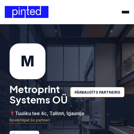
M
Metroprint
PĀRBAUDĪTS PARTNERIS
Systems OÜ
Tuuliku tee 4c, Tallinn, Igaunija
Novērtējiet šo partneri