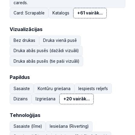
careds.
Card: Scrapable
Katalogs
+61 vairāk...
Vizualizācijas
Bez drukas
Druka vienā pusē
Druka abās pusēs (dažādi vizuāli)
Druka abās pusēs (tie paši vizuāli)
Papildus
Sasaiste
Kontūru griešana
Iespiests reljefs
Dizains
Izgriešana
+20 vairāk...
Tehnoloģijas
Sasaiste (līme)
Iesiešana (Riverting)