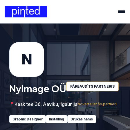
N
Nyimage OÜ
PĀRBAUDĪTS PARTNERIS
Kesk tee 36, Aaviku, Igaunija
Novērtējiet šo partneri
Graphic Designer
Installing
Drukas nams