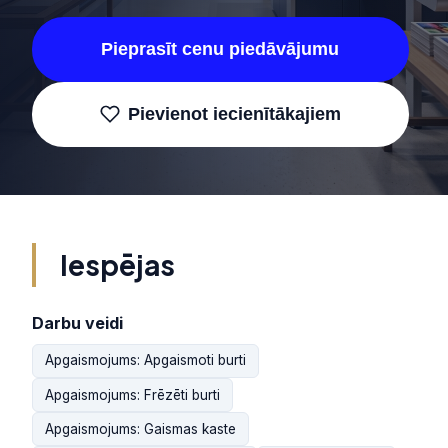
Pieprasīt cenu piedāvājumu
Pievienot iecienītākajiem
Iespējas
Darbu veidi
Apgaismojums: Apgaismoti burti
Apgaismojums: Frēzēti burti
Apgaismojums: Gaismas kaste