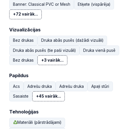
Banner: Classical PVC or Mesh
Etiķete (vispārēja)
+72 vairāk...
Vizualizācijas
Bez drukas
Druka abās pusēs (dažādi vizuāli)
Druka abās pusēs (tie paši vizuāli)
Druka vienā pusē
Bez drukas
+3 vairāk...
Papildus
Acs
Adrešu druka
Adrešu druka
Apaļi stūri
Sasaiste
+45 vairāk...
Tehnoloģijas
Materiāli (pārstrādājami)