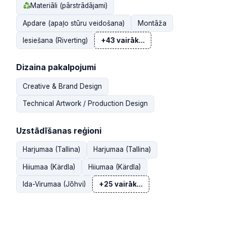
Materiāli (pārstrādājami)
Apdare (apaļo stūru veidošana)
Montāža
Iesiešana (Riverting)
+43 vairāk...
Dizaina pakalpojumi
Creative & Brand Design
Technical Artwork / Production Design
Uzstādīšanas reģioni
Harjumaa (Tallina)
Harjumaa (Tallina)
Hiiumaa (Kärdla)
Hiiumaa (Kärdla)
Ida-Virumaa (Jõhvi)
+25 vairāk...