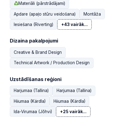
Materiāli (pārstrādājami)
Apdare (apaļo stūru veidošana)
Montāža
Iesiešana (Riverting)
+43 vairāk...
Dizaina pakalpojumi
Creative & Brand Design
Technical Artwork / Production Design
Uzstādīšanas reģioni
Harjumaa (Tallina)
Harjumaa (Tallina)
Hiiumaa (Kärdla)
Hiiumaa (Kärdla)
Ida-Virumaa (Jõhvi)
+25 vairāk...