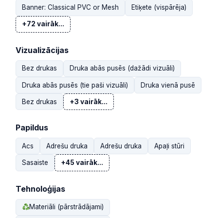
Banner: Classical PVC or Mesh
Etiķete (vispārēja)
+72 vairāk...
Vizualizācijas
Bez drukas
Druka abās pusēs (dažādi vizuāli)
Druka abās pusēs (tie paši vizuāli)
Druka vienā pusē
Bez drukas
+3 vairāk...
Papildus
Acs
Adrešu druka
Adrešu druka
Apaļi stūri
Sasaiste
+45 vairāk...
Tehnoloģijas
Materiāli (pārstrādājami)