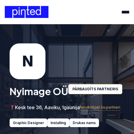
N
Nyimage OÜ
PĀRBAUDĪTS PARTNERIS
Kesk tee 36, Aaviku, Igaunija
Novērtējiet šo partneri
Graphic Designer
Installing
Drukas nams