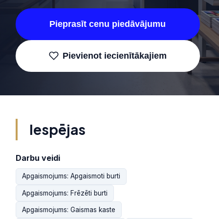
Pieprasīt cenu piedāvājumu
Pievienot iecienītākajiem
Iespējas
Darbu veidi
Apgaismojums: Apgaismoti burti
Apgaismojums: Frēzēti burti
Apgaismojums: Gaismas kaste