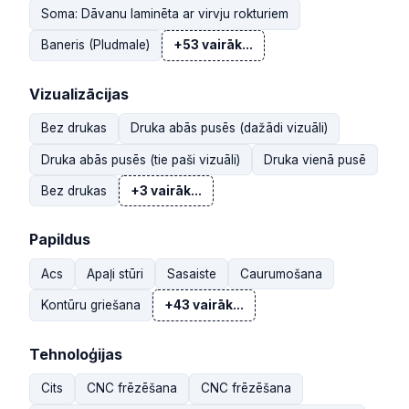
Soma: Dāvanu laminēta ar virvju rokturiem
Baneris (Pludmale)
+53 vairāk...
Vizualizācijas
Bez drukas
Druka abās pusēs (dažādi vizuāli)
Druka abās pusēs (tie paši vizuāli)
Druka vienā pusē
Bez drukas
+3 vairāk...
Papildus
Acs
Apaļi stūri
Sasaiste
Caurumošana
Kontūru griešana
+43 vairāk...
Tehnoloģijas
Cits
CNC frēzēšana
CNC frēzēšana