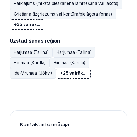
Pārklājums (mīksta pieskāriena laminēšana vai lakots)
Griešana (izgriezums vai kontūra/pielāgota forma)
+35 vairāk...
Uzstādīšanas reģioni
Harjumaa (Tallina)
Harjumaa (Tallina)
Hiiumaa (Kärdla)
Hiiumaa (Kärdla)
Ida-Virumaa (Jõhvi)
+25 vairāk...
Kontaktinformācija