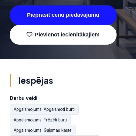
Pieprasīt cenu piedāvājumu
Pievienot iecienītākajiem
Iespējas
Darbu veidi
Apgaismojums: Apgaismoti burti
Apgaismojums: Frēzēti burti
Apgaismojums: Gaismas kaste