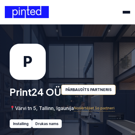
P
Print24 OÜ
PĀRBAUDĪTS PARTNERIS
Värvi tn 5, Tallinn, Igaunija
Novērtējiet šo partneri
Installing
Drukas nams