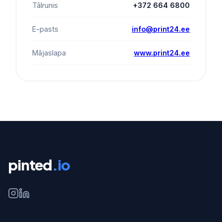
Tālrunis
+372 664 6800
E-pasts
info@print24.ee
Mājaslapa
www.print24.ee
pinted
.io