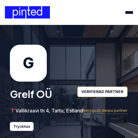
G
Greif OÜ
VERIFIERAD PARTNER
Vallikraavi tn 4, Tartu, Estland
Betygsätt denna partner
Tryckhus