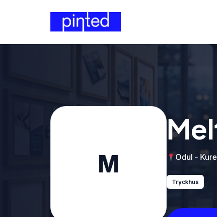
Mel
M
Odul - Kure
Tryckhus