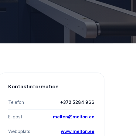
Kontaktinformation
Telefon
+372 5284 966
E-post
melton@melton.ee
Webbplats
www.melton.ee