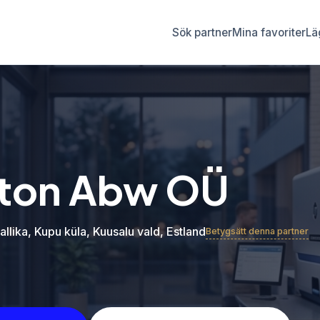
Sök partner
Mina favoriter
Läg
ton Abw OÜ
allika, Kupu küla, Kuusalu vald, Estland
Betygsätt denna partner