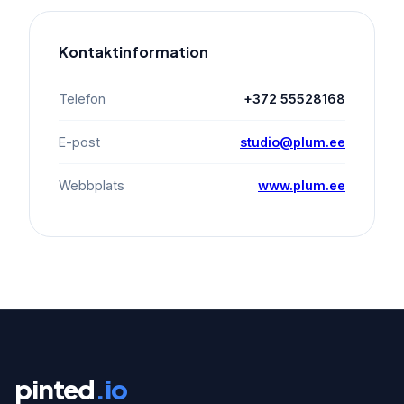
Kontaktinformation
Telefon
+372 55528168
E-post
studio@plum.ee
Webbplats
www.plum.ee
pinted
.io