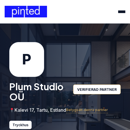
P
Plum Studio
VERIFIERAD PARTNER
OÜ
Kalevi 17, Tartu, Estland
Betygsätt denna partner
Tryckhus