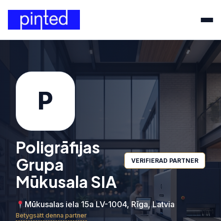
P
Poligrāfijas
Grupa
VERIFIERAD PARTNER
Mūkusala SIA
Mūkusalas iela 15a LV-1004, Rīga, Latvia
Betygsätt denna partner