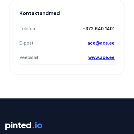
Kontaktandmed
Telefon
+372 640 1401
E-post
ace@ace.ee
Veebisait
www.ace.ee
pinted
.io