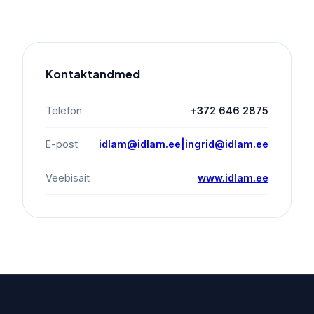
Kontaktandmed
Telefon
+372 646 2875
E-post
idlam@idlam.ee|ingrid@idlam.ee
Veebisait
www.idlam.ee