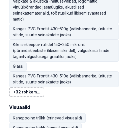
Vaipkate & akustika (näitusevaibad, logomattid,
vinüülpõrandad jaemüügiks, akustilised
seinakattematerjalid, tööstuslikud libisemisvastased
matid)
Kangas PVC Frontlit 430–510g (välisbännerite, ürituste
siltide, suurte seinakatete jaoks)
Kile isekleepuv rullidel 150–250 mikronit
(põrandakleebiste (libisemiskindel), valguskasti lisade,
tagantvalgustusega graafika jaoks)
Glass
Kangas PVC Frontlit 430–510g (välisbännerite, ürituste
siltide, suurte seinakatete jaoks)
+32 rohkem...
Visuaalid
Kahepoolne trükk (erinevad visuaalid)
Kahepoolne trükk (samad visuaalid)