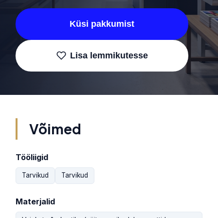
Küsi pakkumist
Lisa lemmikutesse
Võimed
Tööliigid
Tarvikud
Tarvikud
Materjalid