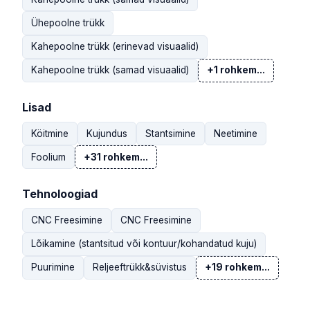
Ühepoolne trükk
Kahepoolne trükk (erinevad visuaalid)
Kahepoolne trükk (samad visuaalid)
+1 rohkem...
Lisad
Köitmine
Kujundus
Stantsimine
Neetimine
Foolium
+31 rohkem...
Tehnoloogiad
CNC Freesimine
CNC Freesimine
Lõikamine (stantsitud või kontuur/kohandatud kuju)
Puurimine
Reljeeftrükk&süvistus
+19 rohkem...