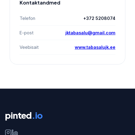
Kontaktandmed
Telefon
+372 5208074
E-post
jktabasalu@gmail.com
Veebisait
www.tabasalujk.ee
pinted
.io