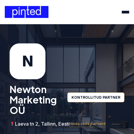
N
Newton
Marketing
KONTROLLITUD PARTNER
OÜ
Laeva tn 2, Tallinn, Eesti
Hinda seda partnerit