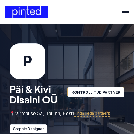
P
Päi & Kivi
KONTROLLITUD PARTNER
Disaini OÜ
Virmalise 5a, Tallinn, Eesti
Hinda seda partnerit
Graphic Designer