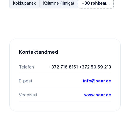
Kokkupanek
Köitmine (liimiga)
+30 rohkem...
Kontaktandmed
Telefon
+372 716 8151 +372 50 59 213
E-post
info@paar.ee
Veebisait
www.paar.ee