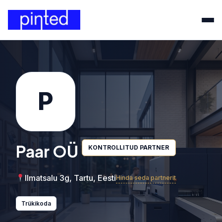
P
Paar OÜ
KONTROLLITUD PARTNER
Ilmatsalu 3g, Tartu, Eesti
Hinda seda partnerit
Trükikoda