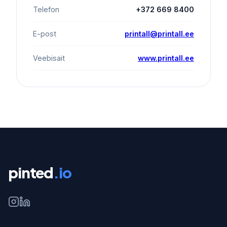
Telefon
+372 669 8400
E-post
printall@printall.ee
Veebisait
www.printall.ee
pinted
.io