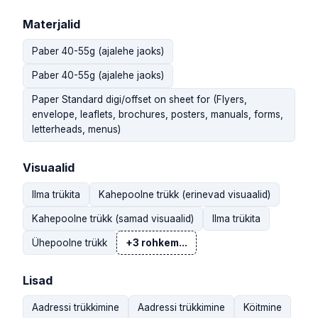
Materjalid
Paber 40-55g (ajalehe jaoks)
Paber 40-55g (ajalehe jaoks)
Paper Standard digi/offset on sheet for (Flyers,
envelope, leaflets, brochures, posters, manuals, forms,
letterheads, menus)
Visuaalid
Ilma trükita
Kahepoolne trükk (erinevad visuaalid)
Kahepoolne trükk (samad visuaalid)
Ilma trükita
Ühepoolne trükk
+3 rohkem...
Lisad
Aadressi trükkimine
Aadressi trükkimine
Köitmine