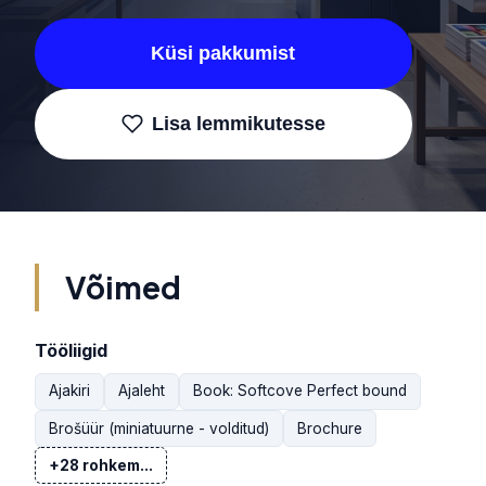
Küsi pakkumist
Lisa lemmikutesse
Võimed
Tööliigid
Ajakiri
Ajaleht
Book: Softcove Perfect bound
Brošüür (miniatuurne - volditud)
Brochure
+28 rohkem...