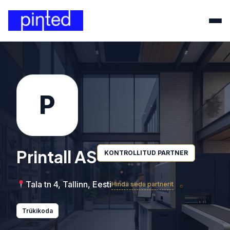
P
Printall AS
KONTROLLITUD PARTNER
Tala tn 4, Tallinn, Eesti
Hinda seda partnerit
Trükikoda