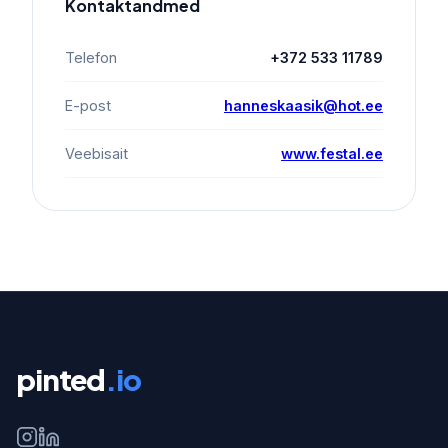
Kontaktandmed
Telefon
+372 533 11789
E-post
hanneskaasik@hot.ee
Veebisait
www.festal.ee
pinted
.io