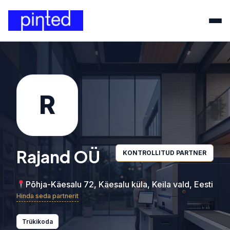
R
Rajand OÜ
KONTROLLITUD PARTNER
Põhja-Käesalu 72, Käesalu küla, Keila vald, Eesti
Hinda seda partnerit
Trükikoda