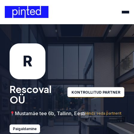
R
Rescoval
KONTROLLITUD PARTNER
OÜ
Mustamäe tee 6b, Tallinn, Eesti
Hinda seda partnerit
Paigaldamine