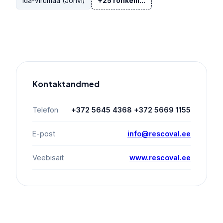
Ida-Virumaa (Jõhvi)
+25 rohkem...
Kontaktandmed
Telefon
+372 5645 4368 +372 5669 1155
E-post
info@rescoval.ee
Veebisait
www.rescoval.ee