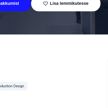
pakkumist
Lisa lemmikutesse
oduction Design