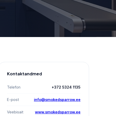
Kontaktandmed
Telefon
+372 5324 1135
E-post
info@smokedsparrow.ee
Veebisait
www.smokedsparrow.ee