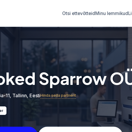
Otsi ettevõtteid
Minu lemmikud
L
ked Sparrow O
a-11, Tallinn, Eesti
Hinda seda partnerit
er