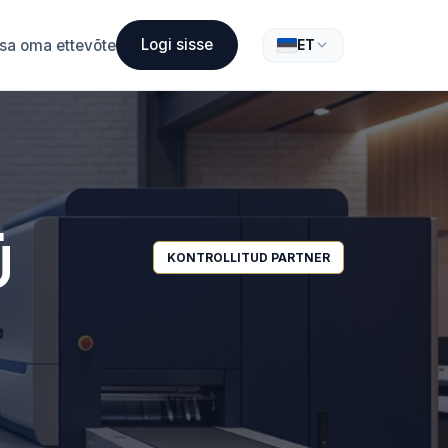
Logi sisse
isa oma ettevõte
ET
Ü
KONTROLLITUD PARTNER