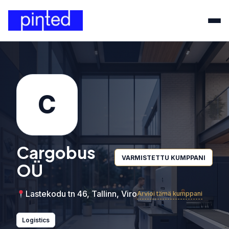
C
Cargobus
VARMISTETTU KUMPPANI
OÜ
Lastekodu tn 46, Tallinn, Viro
Arvioi tämä kumppani
Logistics