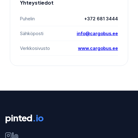
Yhteystiedot
Puhelin
+372 681 3444
Sähköposti
info@cargobus.ee
Verkkosivusto
www.cargobus.ee
pinted
.io