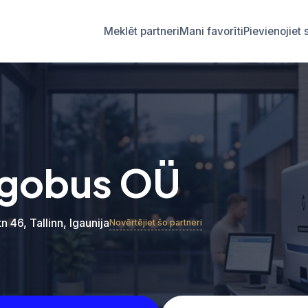
Meklēt partneri
Mani favorīti
Pievienojie
gobus OÜ
n 46, Tallinn, Igaunija
Novērtējiet šo partneri