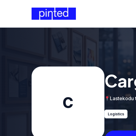
Car
C
Lastekodu t
Logistics