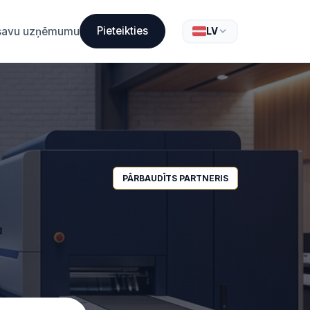
Pieteikties
t savu uzņēmumu
LV
PĀRBAUDĪTS PARTNERIS