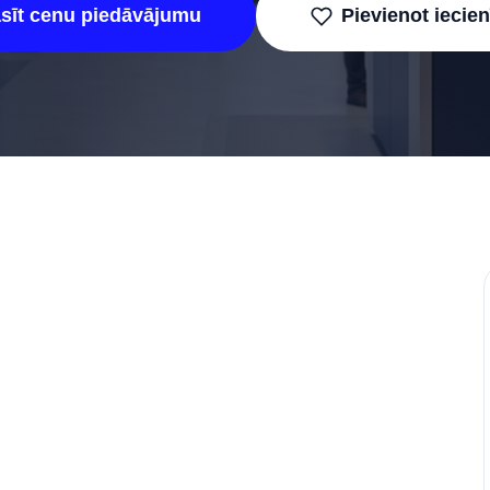
asīt cenu piedāvājumu
Pievienot iecie