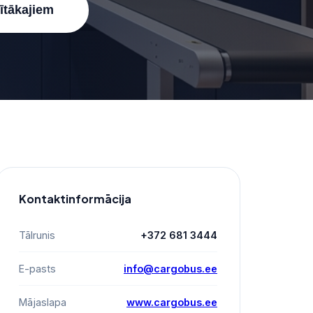
nītākajiem
Kontaktinformācija
Tālrunis
+372 681 3444
E-pasts
info@cargobus.ee
Mājaslapa
www.cargobus.ee