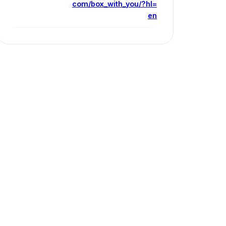
com/box_with_you/?hl=
en