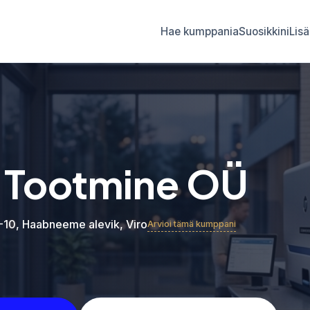
Hae kumppania
Suosikkini
Lisä
 Tootmine OÜ
6-10, Haabneeme alevik, Viro
Arvioi tämä kumppani