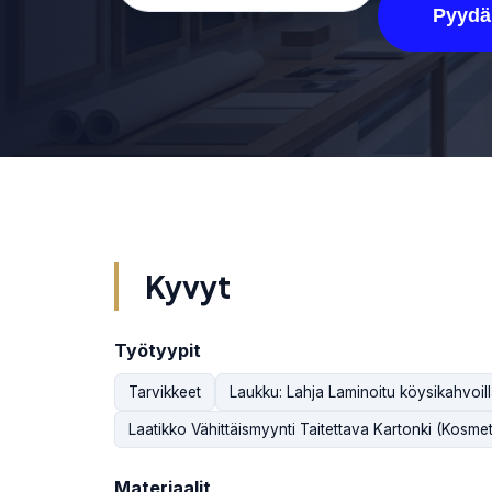
Pyydä
Kyvyt
Työtyypit
Tarvikkeet
Laukku: Lahja Laminoitu köysikahvoil
Laatikko Vähittäismyynti Taitettava Kartonki (Kosme
Materiaalit