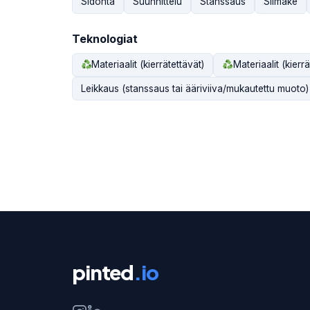
Sidonta
Suunnittelu
Stanssaus
Silmäke
Teknologiat
Materiaalit (kierrätettävät)
Materiaalit (kierrä
Leikkaus (stanssaus tai ääriviiva/mukautettu muoto)
pinted
.io