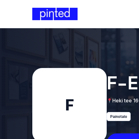
F-E
F
Heki tee 1
Painotalo