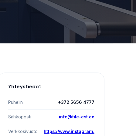
Yhteystiedot
Puhelin
+372 5656 4777
Sähköposti
info@file-est.ee
Verkkosivusto
https://www.instagram.