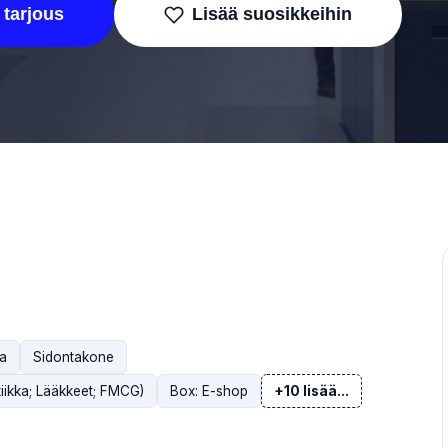
 tarjous
Lisää suosikkeihin
la
Sidontakone
tiikka; Lääkkeet; FMCG)
Box: E-shop
+10 lisää...