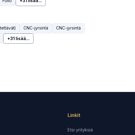
Folio
+31 lisää...
tettävät)
CNC-jyrsintä
CNC-jyrsintä
+31 lisää...
Linkit
Etsi yrityksiä