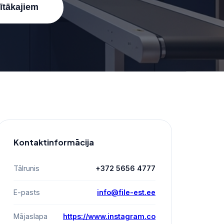
nītākajiem
Kontaktinformācija
Tālrunis
+372 5656 4777
E-pasts
info@file-est.ee
Mājaslapa
https://www.instagram.co