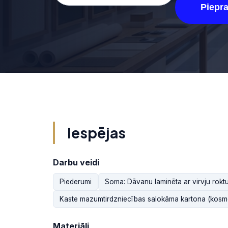
Piepr
Iespējas
Darbu veidi
Piederumi
Soma: Dāvanu laminēta ar virvju rokt
Kaste mazumtirdzniecības salokāma kartona (kosmē
Materiāli