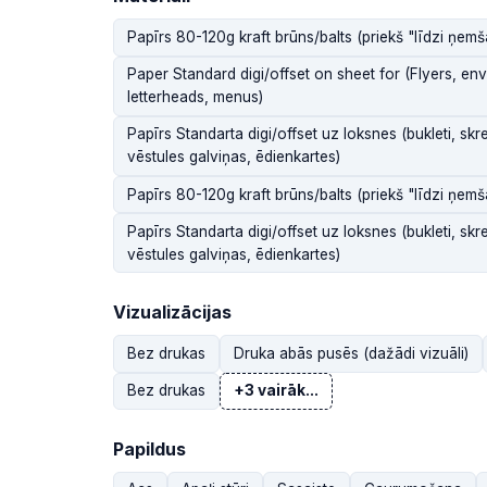
Papīrs 80-120g kraft brūns/balts (priekš "līdzi ņemš
Paper Standard digi/offset on sheet for (Flyers, env
letterheads, menus)
Papīrs Standarta digi/offset uz loksnes (bukleti, skr
vēstules galviņas, ēdienkartes)
Papīrs 80-120g kraft brūns/balts (priekš "līdzi ņemš
Papīrs Standarta digi/offset uz loksnes (bukleti, skr
vēstules galviņas, ēdienkartes)
Vizualizācijas
Bez drukas
Druka abās pusēs (dažādi vizuāli)
Bez drukas
+3 vairāk...
Papildus