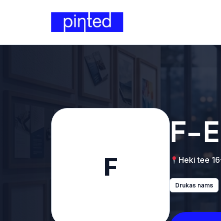
F-E
F
Heki tee 16
Drukas nams