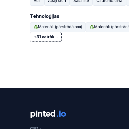
Acs
Apaļi stūri
Sasaiste
Caurumošana
Tehnoloģijas
Materiāli (pārstrādājami)
Materiāli (pārstrād
+31 vairāk...
pinted
.io