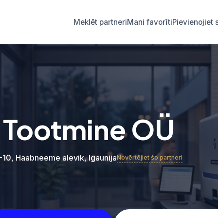
Meklēt partneri
Mani favorīti
Pievienojie
 Tootmine OÜ
-10, Haabneeme alevik, Igaunija
Novērtējiet šo partneri