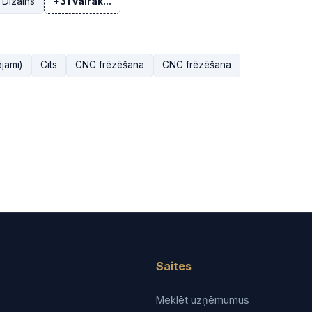
Dizains
+31 vairāk...
ājami)
Cits
CNC frēzēšana
CNC frēzēšana
Saites
Meklēt uzņēmumus