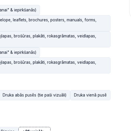
anai" & iepirkšanās)
elope, leaflets, brochures, posters, manuals, forms,
ejlapas, brošūras, plakāti, rokasgrāmatas, veidlapas,
anai" & iepirkšanās)
ejlapas, brošūras, plakāti, rokasgrāmatas, veidlapas,
Druka abās pusēs (tie paši vizuāli)
Druka vienā pusē