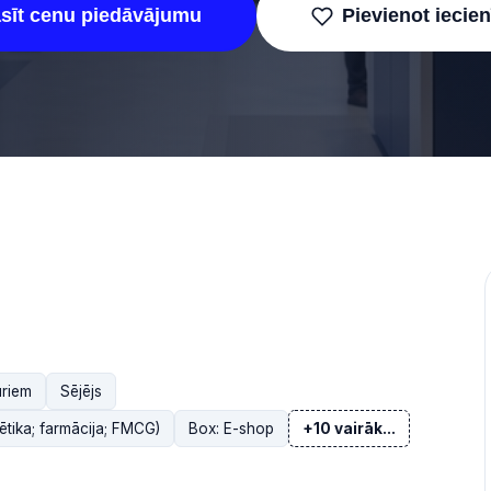
asīt cenu piedāvājumu
Pievienot iecie
uriem
Sējējs
tika; farmācija; FMCG)
Box: E-shop
+10 vairāk...