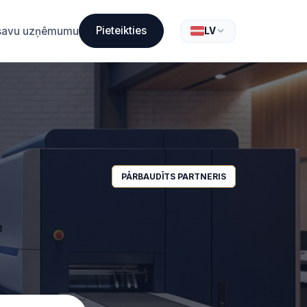
Pieteikties
t savu uzņēmumu
LV
PĀRBAUDĪTS PARTNERIS