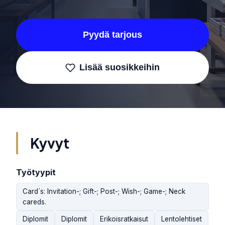
Pyydä tarjous
Lisää suosikkeihin
Kyvyt
Työtyypit
Card´s: Invitation-; Gift-; Post-; Wish-; Game-; Neck
careds.
Diplomit
Diplomit
Erikoisratkaisut
Lentolehtiset