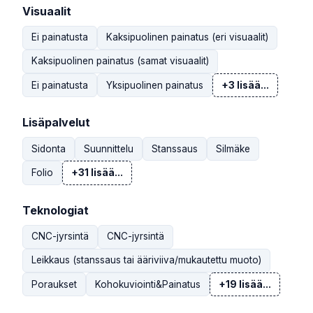
Visuaalit
Ei painatusta
Kaksipuolinen painatus (eri visuaalit)
Kaksipuolinen painatus (samat visuaalit)
Ei painatusta
Yksipuolinen painatus
+3 lisää...
Lisäpalvelut
Sidonta
Suunnittelu
Stanssaus
Silmäke
Folio
+31 lisää...
Teknologiat
CNC-jyrsintä
CNC-jyrsintä
Leikkaus (stanssaus tai ääriviiva/mukautettu muoto)
Poraukset
Kohokuviointi&Painatus
+19 lisää...