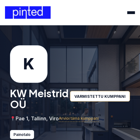
K
KW Meistrid
VARMISTETTU KUMPPANI
OÜ
Pae 1, Tallinn, Viro
Arvioi tämä kumppani
Painotalo