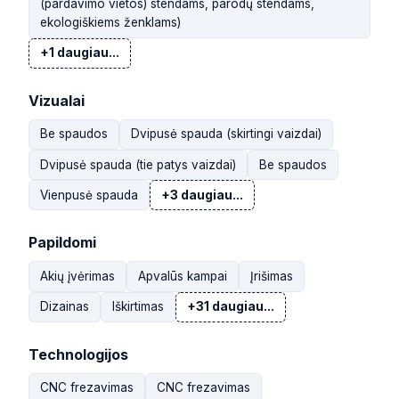
(pardavimo vietos) stendams, parodų stendams,
ekologiškiems ženklams)
+1 daugiau...
Vizualai
Be spaudos
Dvipusė spauda (skirtingi vaizdai)
Dvipusė spauda (tie patys vaizdai)
Be spaudos
Vienpusė spauda
+3 daugiau...
Papildomi
Akių įvėrimas
Apvalūs kampai
Įrišimas
Dizainas
Iškirtimas
+31 daugiau...
Technologijos
CNC frezavimas
CNC frezavimas